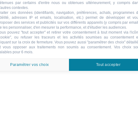
étenues par certains d'entre nous ou obtenues ultérieurement, y compris da
'autres contextes.
raiter ces données (identifiants, navigation, préférences, achats, programmes 
idélité, adresses IP et emails, localisation, etc.) permet de développer et vo
roposer des services et publicités sur vos différents appareils (y compris par email
e les personnaliser, d'en mesurer la performance, et d'étudier les audiences.
ous pouvez "tout accepter" et retirer votre consentement à tout moment via l'icô
cookie", ou refuser les traceurs et les activités soumises au consentement 
liquant sur la croix de fermeture. Vous pouvez aussi "paramétrer des choix" détaill
t vous opposer aux traitements non soumis au consentement. Vos choix so
alables pour 6 mois.
Paramétrer vos choix
Tout accepter